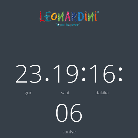
.
:
:
23
19
16
gun
saat
dakika
06
saniye